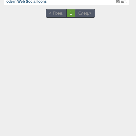
odern Web Social Icons
98 шт.
< Пред.
1
След.>