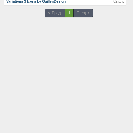
Variations 3 Icons by GuillenDesign
82 шт.
< Пред.
1
След.>