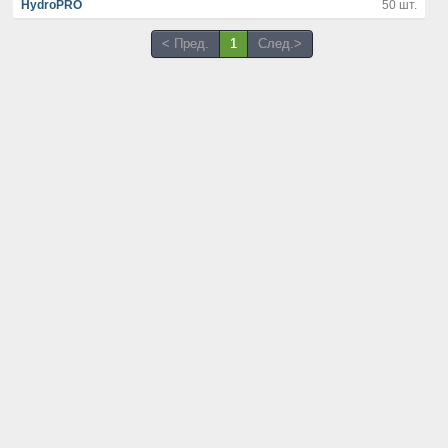
HydroPRO
50 шт.
< Пред.
1
След.>