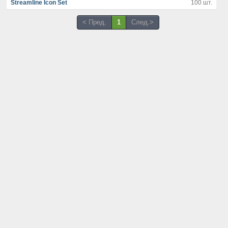
Streamline Icon Set
100 шт.
< Пред.
1
След.>