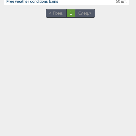
Free weather conditions Icons
50 шт.
< Пред.
1
След.>