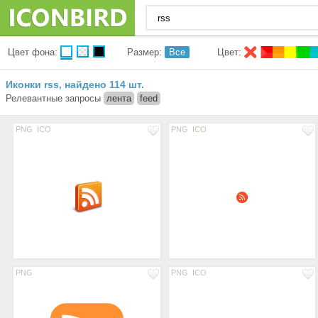
Цвет фона:
Размер:
Все
Цвет:
Иконки rss
найдено 114 шт.
,
Релевантные запросы
лента
feed
PNG
ICO
PNG
ICO
PNG
PNG
ICO