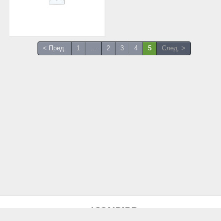
< Пред.
1
...
2
3
4
5
След. >