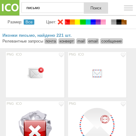
Размер:
Все
Цвет:
Иконки письмо
найдено 221 шт.
,
Релевантные запросы
почта
конверт
mail
email
сообщение
PNG
ICO
PNG
ICO
PNG
ICO
PNG