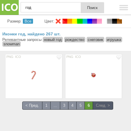
Размер:
Все
Цвет:
Иконки год
найдено 267 шт.
,
Релевантные запросы
новый год
рождество
снеговик
игрушка
snowman
PNG
ICO
PNG
ICO
< Пред.
1
...
3
4
5
6
След. >