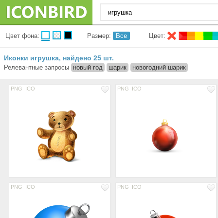
Цвет фона:
Размер:
Все
Цвет:
Иконки игрушка
найдено 25 шт.
,
Релевантные запросы
новый год
шарик
новогодний шарик
PNG
ICO
PNG
ICO
PNG
ICO
PNG
ICO