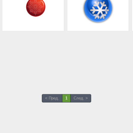
< Пред.
1
След. >