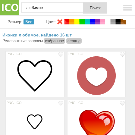
Размер:
Все
Цвет:
Иконки любимое
найдено 16 шт.
,
Релевантные запросы
избранное
сердце
PNG
ICO
PNG
ICO
PNG
ICO
PNG
ICO