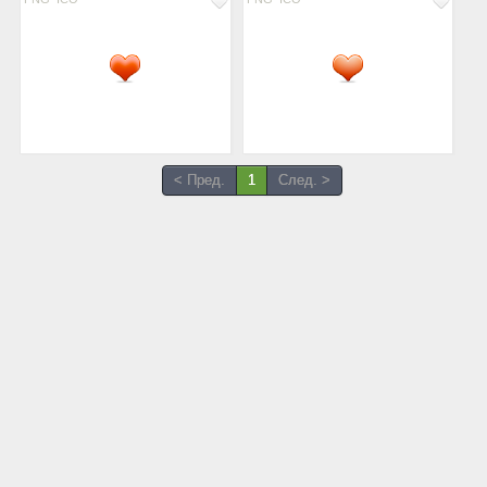
< Пред.
1
След. >