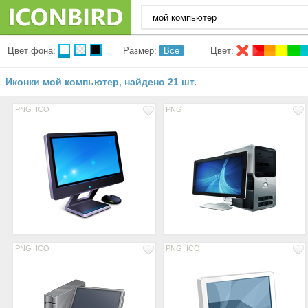
Цвет фона:
Размер:
Все
Цвет:
Иконки мой компьютер
найдено 21 шт.
,
PNG
ICO
PNG
PNG
ICO
PNG
ICO