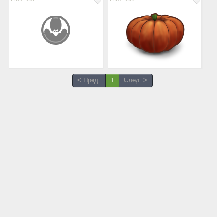
< Пред.
1
След. >