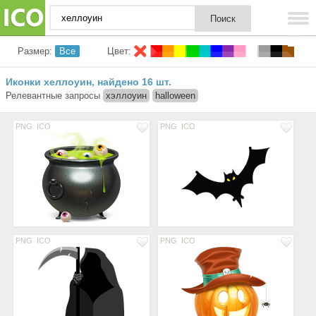
Размер:
Все
Цвет:
Иконки хеллоуин
найдено 16 шт.
,
Релевантные запросы
хэллоуин
halloween
PNG
ICO
PNG
ICO
PNG
ICO
PNG
ICO