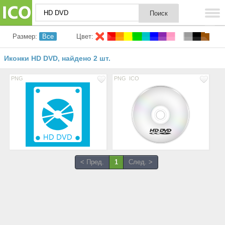
Размер:
Все
Цвет:
Иконки HD DVD
найдено 2 шт.
,
PNG
PNG
ICO
< Пред.
1
След. >