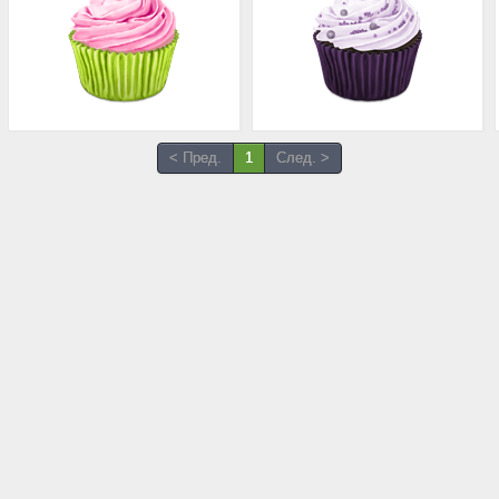
< Пред.
1
След. >