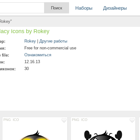
Наборы
Дизайнеры
 Rokey"
lacy Icons by Rokey
Rokey
|
Другие работы
ер:
Free for non-commercial use
ия:
Ознакомиться
file:
12.16.13
ен:
30
 иконок:
PNG
ICO
PNG
ICO