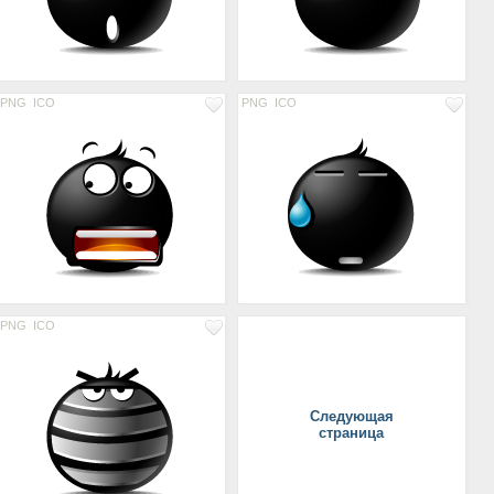
PNG
ICO
PNG
ICO
PNG
ICO
Следующая
страница