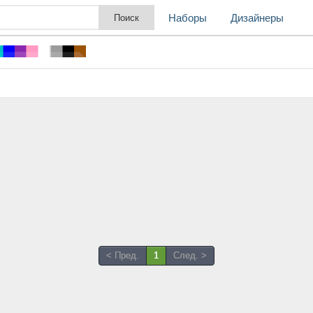
Наборы
Дизайнеры
< Пред.
1
След. >