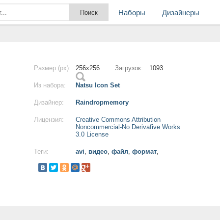
Наборы
Дизайнеры
Размер (px):
256x256
Загрузок:
1093
Из набора:
Natsu Icon Set
Дизайнер:
Raindropmemory
Лицензия:
Creative Commons Attribution
Noncommercial-No Derivafive Works
3.0 License
Теги:
avi
,
видео
,
файл
,
формат
,