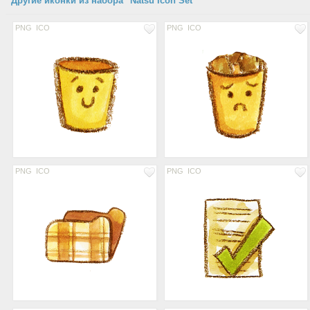
Другие иконки из набора "Natsu Icon Set"
PNG
ICO
PNG
ICO
PNG
ICO
PNG
ICO