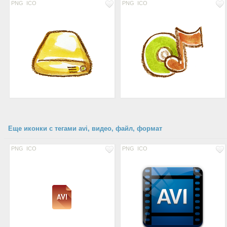
PNG
ICO
PNG
ICO
Еще иконки с тегами avi, видео, файл, формат
PNG
ICO
PNG
ICO