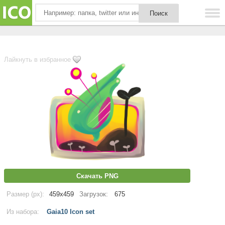
Лайкнуть в избранное
Скачать PNG
Размер (px):
459x459
Загрузок:
675
Из набора:
Gaia10 Icon set