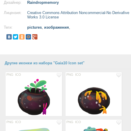
Дизайнер:
Raindropmemory
Лицензия:
Creative Commons Attribution Noncommercial-No Derivafive
Works 3.0 License
Теги:
pictures
,
изображения
,
Другие иконки из набора "Gaia10 Icon set"
PNG
ICO
PNG
ICO
PNG
ICO
PNG
ICO