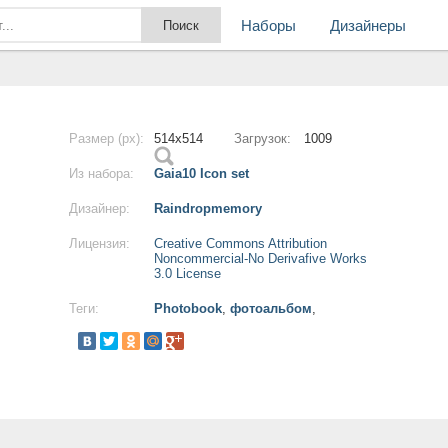
Наборы
Дизайнеры
Размер (px):
514x514
Загрузок:
1009
Из набора:
Gaia10 Icon set
Дизайнер:
Raindropmemory
Лицензия:
Creative Commons Attribution
Noncommercial-No Derivafive Works
3.0 License
Теги:
Photobook
,
фотоальбом
,