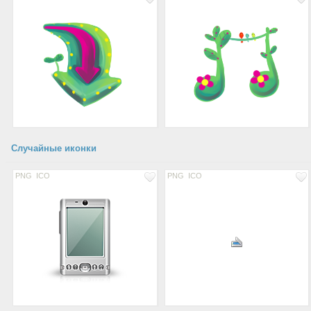
Случайные иконки
PNG
ICO
PNG
ICO