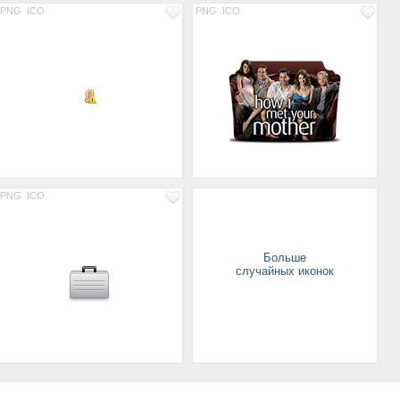
PNG
ICO
PNG
ICO
PNG
ICO
Больше
случайных иконок