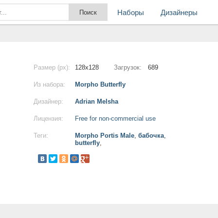
Наборы
Дизайнеры
Размер (px):
128x128
Загрузок:
689
Из набора:
Morpho Butterfly
Дизайнер:
Adrian Melsha
Лицензия:
Free for non-commercial use
Теги:
Morpho Portis Male
,
бабочка
,
butterfly
,