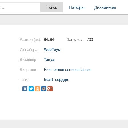
Наборы
Дизайнеры
Размер (px):
64x64
Загрузок:
700
Из набора:
WebToys
Дизайнер:
Tanya
Лицензия:
Free for non-commercial use
Теги:
heart
,
сердце
,