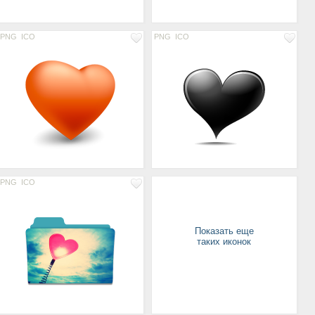
PNG
ICO
PNG
ICO
PNG
ICO
Показать еще
таких иконок