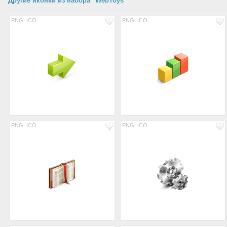
Другие иконки из набора "WebToys"
PNG
ICO
PNG
ICO
PNG
ICO
PNG
ICO