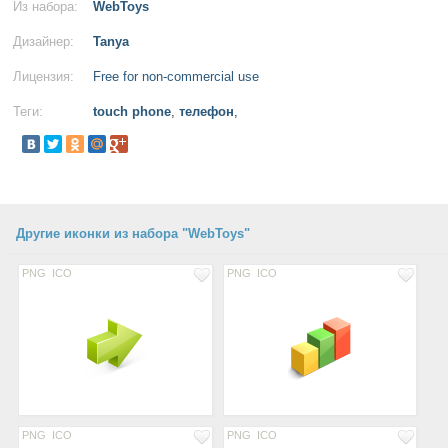
Из набора:
WebToys
Дизайнер:
Tanya
Лицензия:
Free for non-commercial use
Теги:
touch phone
,
телефон
,
Другие иконки из набора "WebToys"
PNG
ICO
PNG
ICO
PNG
ICO
PNG
ICO