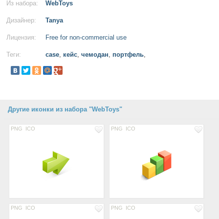
Из набора:
WebToys
Дизайнер:
Tanya
Лицензия:
Free for non-commercial use
Теги:
case
,
кейс
,
чемодан
,
портфель
,
Другие иконки из набора "WebToys"
PNG
ICO
PNG
ICO
PNG
ICO
PNG
ICO