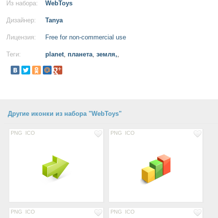
Из набора:
WebToys
Дизайнер:
Tanya
Лицензия:
Free for non-commercial use
Теги:
planet
,
планета
,
земля,
,
Другие иконки из набора "WebToys"
PNG
ICO
PNG
ICO
PNG
ICO
PNG
ICO