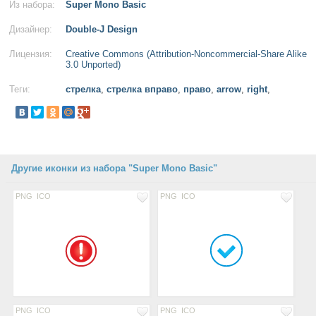
Из набора:
Super Mono Basic
Дизайнер:
Double-J Design
Лицензия:
Creative Commons (Attribution-Noncommercial-Share Alike
3.0 Unported)
Теги:
стрелка
,
стрелка вправо
,
право
,
arrow
,
right
,
Другие иконки из набора "Super Mono Basic"
PNG
ICO
PNG
ICO
PNG
ICO
PNG
ICO