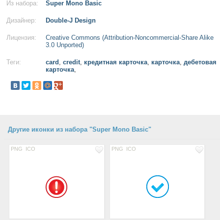
Из набора:
Super Mono Basic
Дизайнер:
Double-J Design
Лицензия:
Creative Commons (Attribution-Noncommercial-Share Alike
3.0 Unported)
Теги:
card
,
credit
,
кредитная карточка
,
карточка
,
дебетовая
карточка
,
Другие иконки из набора "Super Mono Basic"
PNG
ICO
PNG
ICO