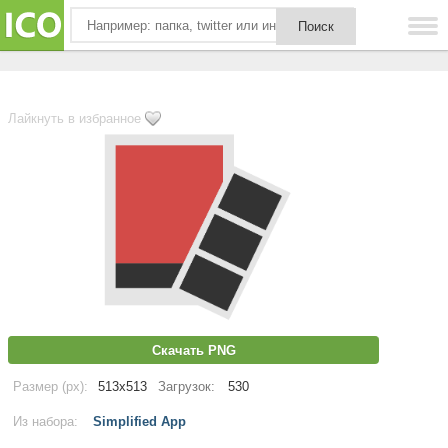
Лайкнуть в избранное
Скачать PNG
Размер (px):
513x513
Загрузок:
530
Из набора:
Simplified App