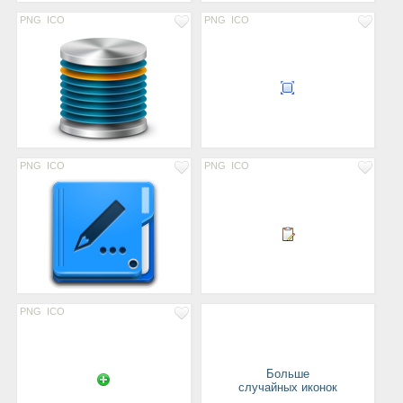
PNG
ICO
PNG
ICO
PNG
ICO
PNG
ICO
PNG
ICO
Больше
случайных иконок