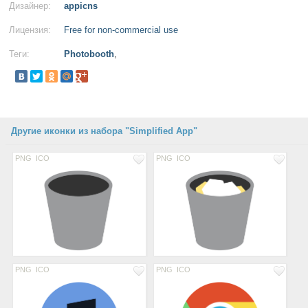
Дизайнер:
appicns
Лицензия:
Free for non-commercial use
Теги:
Photobooth
,
Другие иконки из набора "Simplified App"
PNG
ICO
PNG
ICO
PNG
ICO
PNG
ICO