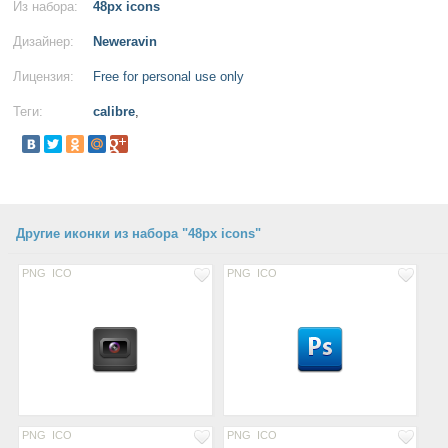
Из набора:
48px icons
Дизайнер:
Neweravin
Лицензия:
Free for personal use only
Теги:
calibre
,
Другие иконки из набора "48px icons"
PNG
ICO
PNG
ICO
PNG
ICO
PNG
ICO