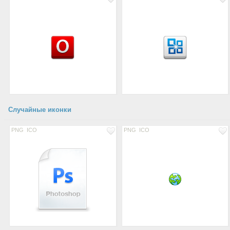
Случайные иконки
PNG
ICO
PNG
ICO