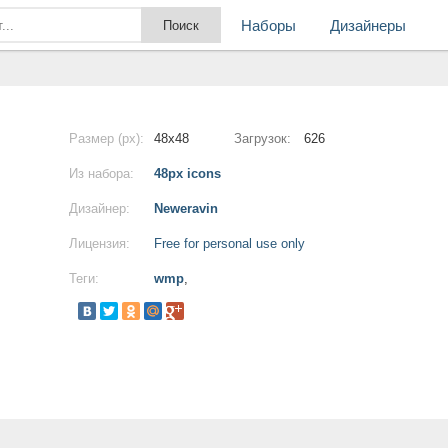
Наборы
Дизайнеры
Размер (px):
48x48
Загрузок:
626
Из набора:
48px icons
Дизайнер:
Neweravin
Лицензия:
Free for personal use only
Теги:
wmp
,