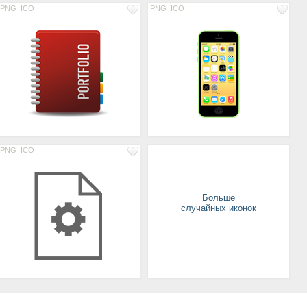
PNG
ICO
PNG
ICO
PNG
ICO
Больше
случайных иконок