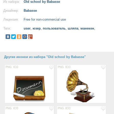
Из набора:
Old school by Babasse
Дизайнер:
Babasse
Лицензия:
Free for non-commercial use
Теги:
user
,
юзер
,
пользователь
,
шляпа
,
манекен
,
Другие иконки из набора "Old school by Babasse"
PNG
ICO
PNG
ICO
PNG
ICO
PNG
ICO