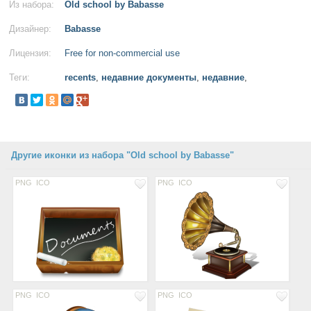
Из набора:
Old school by Babasse
Дизайнер:
Babasse
Лицензия:
Free for non-commercial use
Теги:
recents
,
недавние документы
,
недавние
,
Другие иконки из набора "Old school by Babasse"
PNG
ICO
PNG
ICO
PNG
ICO
PNG
ICO