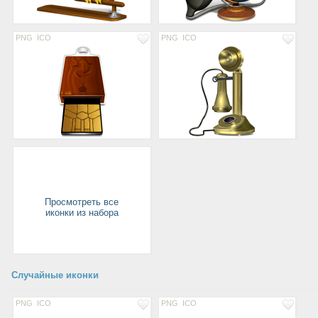
PNG
ICO
PNG
ICO
Просмотреть все
иконки из набора
Случайные иконки
PNG
ICO
PNG
ICO