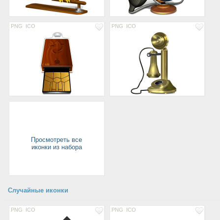
PNG
ICO
PNG
ICO
Просмотреть все
иконки из набора
Случайные иконки
PNG
ICO
PNG
ICO