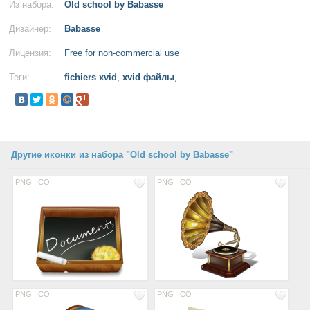
Из набора:
Old school by Babasse
Дизайнер:
Babasse
Лицензия:
Free for non-commercial use
Теги:
fichiers xvid
,
xvid файлы
,
Другие иконки из набора "Old school by Babasse"
PNG
ICO
PNG
ICO
PNG
ICO
PNG
ICO