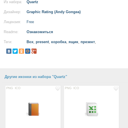
Из набора:
Quartz
Дизайнер:
Graphic Rating (Andy Gongea)
Лицензия:
Free
Readme:
Ознакомиться
Теги:
Box
,
present
,
коробка
,
ящик
,
презент
,
Другие иконки из набора "Quartz"
PNG
ICO
PNG
ICO