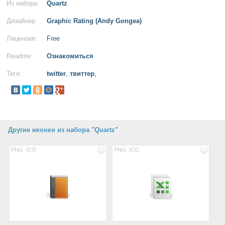
Из набора:
Quartz
Дизайнер:
Graphic Rating (Andy Gongea)
Лицензия:
Free
Readme:
Ознакомиться
Теги:
twitter
,
твиттер
,
Другие иконки из набора "Quartz"
PNG
ICO
PNG
ICO