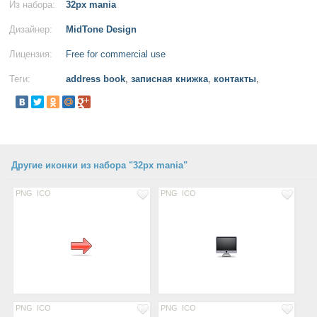
Из набора:
32px mania
Дизайнер:
MidTone Design
Лицензия:
Free for commercial use
Теги:
address book
,
записная книжка
,
контакты
,
Другие иконки из набора "32px mania"
PNG
ICO
PNG
ICO
PNG
ICO
PNG
ICO