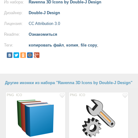
Из набора:
Ravenna 3D Icons by Double-J Design
Дизайнер:
Double-J Design
Лицензия:
CC Attribution 3.0
Readme:
Ознакомиться
Теги:
копировать файл
,
копия
,
file copy
,
Другие иконки из набора "Ravenna 3D Icons by Double-J Design"
PNG
ICO
PNG
ICO