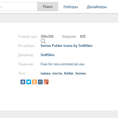
Наборы
Дизайнеры
Размер (px):
256x256
Загрузок:
825
Из набора:
Series Folder Icons by SoftSkin
Дизайнер:
SoftSkin
Лицензия:
Free for non-commercial use
Теги:
папка
,
кости
,
folder
,
bones
,