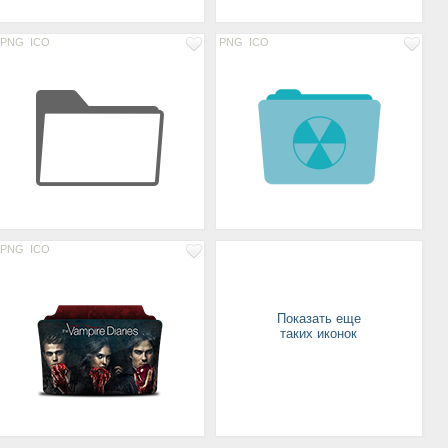
PNG
ICO
PNG
ICO
PNG
ICO
Показать еще
таких иконок