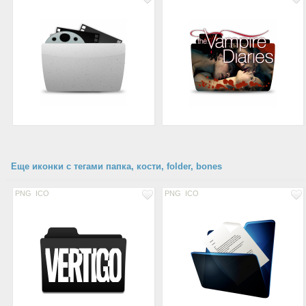
Еще иконки с тегами папка, кости, folder, bones
PNG
ICO
PNG
ICO