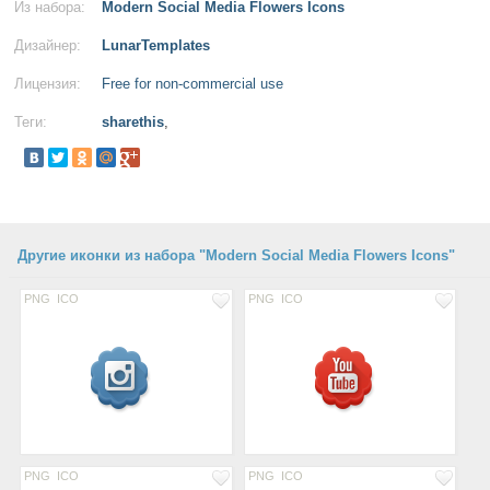
Из набора:
Modern Social Media Flowers Icons
Дизайнер:
LunarTemplates
Лицензия:
Free for non-commercial use
Теги:
sharethis
,
Другие иконки из набора "Modern Social Media Flowers Icons"
PNG
ICO
PNG
ICO
PNG
ICO
PNG
ICO