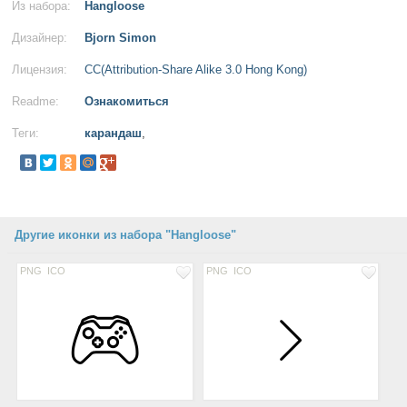
Из набора:
Hangloose
Дизайнер:
Bjorn Simon
Лицензия:
CC(Attribution-Share Alike 3.0 Hong Kong)
Readme:
Ознакомиться
Теги:
карандаш
,
Другие иконки из набора "Hangloose"
PNG
ICO
PNG
ICO