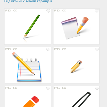
Еще иконки с тегами карандаш
PNG
ICO
PNG
ICO
PNG
ICO
PNG
ICO
PNG
ICO
PNG
ICO