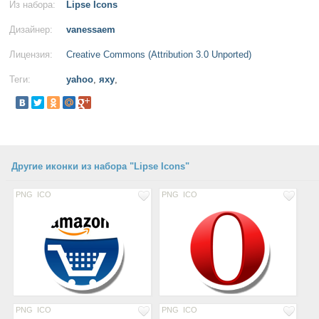
Из набора:
Lipse Icons
Дизайнер:
vanessaem
Лицензия:
Creative Commons (Attribution 3.0 Unported)
Теги:
yahoo
,
яху
,
Другие иконки из набора "Lipse Icons"
PNG
ICO
PNG
ICO
PNG
ICO
PNG
ICO