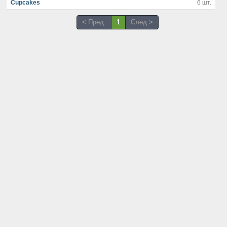
Cupcakes
6 шт.
< Пред.
1
След.>