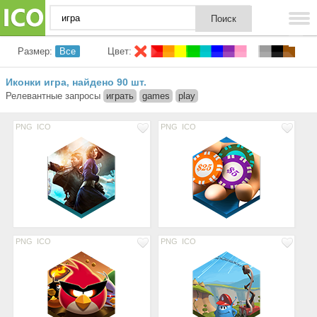
Размер:
Все
Цвет:
Иконки игра
найдено 90 шт.
,
Релевантные запросы
играть
games
play
PNG
ICO
PNG
ICO
PNG
ICO
PNG
ICO