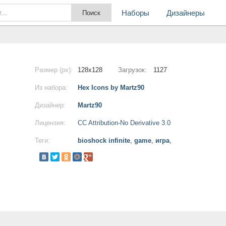
Наборы
Дизайнеры
Размер (px):
128x128
Загрузок:
1127
Из набора:
Hex Icons by Martz90
Дизайнер:
Martz90
Лицензия:
CC Attribution-No Derivative 3.0
Теги:
bioshock infinite
,
game
,
игра
,