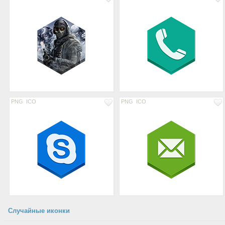
PNG
ICO
PNG
ICO
Случайные иконки