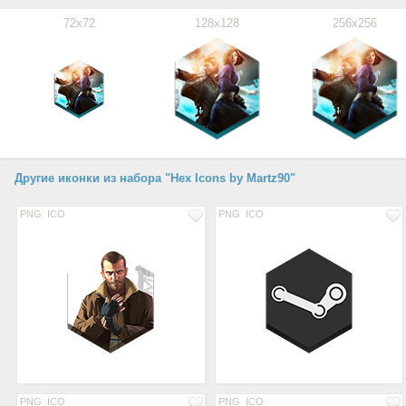
72x72
128x128
256x256
Другие иконки из набора "Hex Icons by Martz90"
PNG
ICO
PNG
ICO
PNG
ICO
PNG
ICO