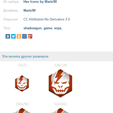
Из набора:
Hex Icons by Martz90
Дизайнер:
Martz90
Лицензия:
CC Attribution-No Derivative 3.0
Теги:
shadowgun
,
game
,
игра
,
Эта иконка других размеров
72x72
128x128
256x256
512x512