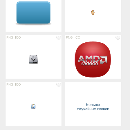
PNG
ICO
PNG
ICO
PNG
ICO
Больше
случайных иконок