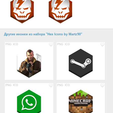
Другие иконки из набора "Hex Icons by Martz90"
PNG
ICO
PNG
ICO
PNG
ICO
PNG
ICO