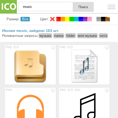
Размер:
Все
Цвет:
Иконки music
найдено 163 шт.
,
Релевантные запросы
музыка
папка
folder
моя музыка
нота
PNG
ICO
PNG
ICO
PNG
PNG
ICO
SVG