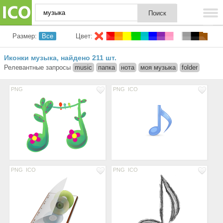
Размер:
Все
Цвет:
Иконки музыка
найдено 211 шт.
,
Релевантные запросы
music
папка
нота
моя музыка
folder
PNG
PNG
ICO
PNG
ICO
PNG
ICO