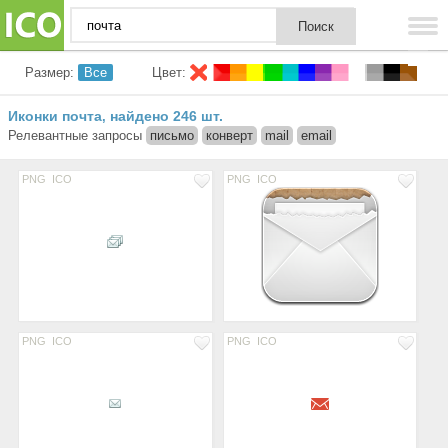
Размер:
Все
Цвет:
Иконки почта
найдено 246 шт.
,
Релевантные запросы
письмо
конверт
mail
email
PNG
ICO
PNG
ICO
PNG
ICO
PNG
ICO