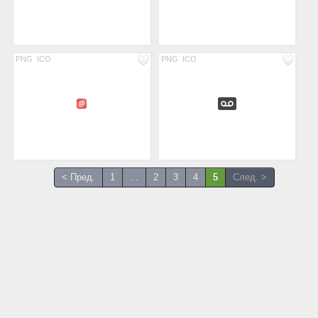
PNG
ICO
PNG
ICO
< Пред.
1
...
2
3
4
5
След. >