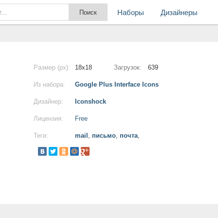
Наборы
Дизайнеры
Размер (px):
18x18
Загрузок:
639
Из набора:
Google Plus Interface Icons
Дизайнер:
Iconshock
Лицензия:
Free
Теги:
mail
,
письмо
,
почта
,