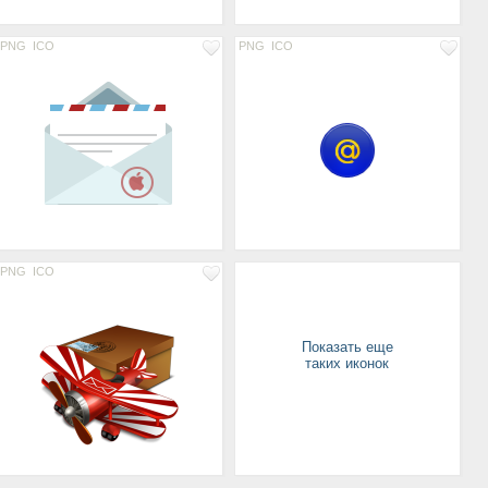
PNG
ICO
PNG
ICO
PNG
ICO
Показать еще
таких иконок