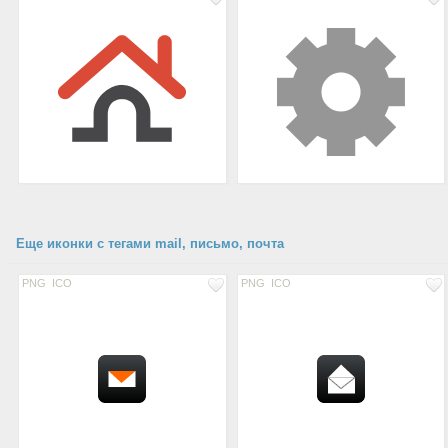
Еще иконки с тегами mail, письмо, почта
PNG
ICO
PNG
ICO