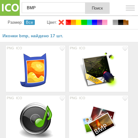
Размер:
Все
Цвет:
Иконки bmp
найдено 17 шт.
,
PNG
ICO
PNG
ICO
PNG
ICO
PNG
ICO