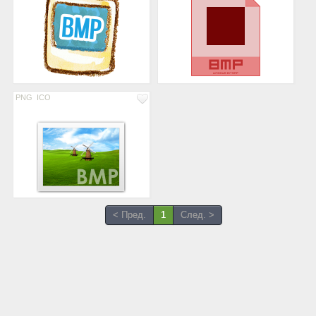
PNG
ICO
< Пред.
1
След. >