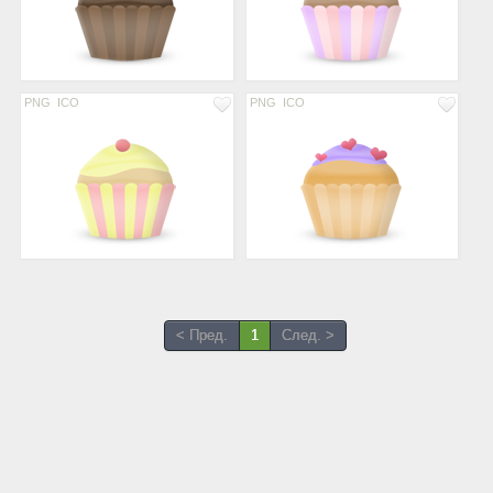
PNG
ICO
PNG
ICO
< Пред.
1
След. >