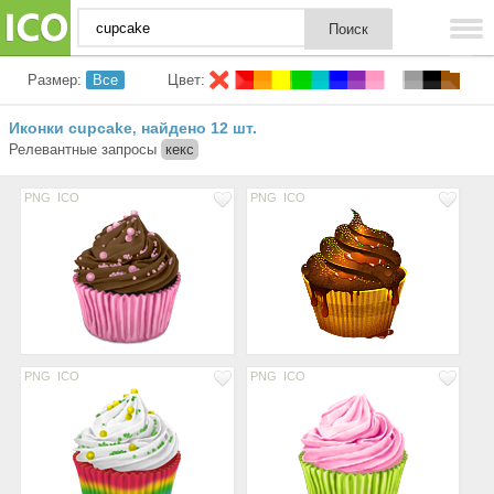
Размер:
Все
Цвет:
Иконки cupcake
найдено 12 шт.
,
Релевантные запросы
кекс
PNG
ICO
PNG
ICO
PNG
ICO
PNG
ICO